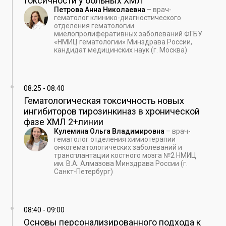
токсичности у больных ХМЛ
Петрова Анна Николаевна
–
врач-
гематолог клинико-диагностического
отделения гематологии
миелопролиферативных заболеваний ФГБУ
«НМИЦ гематологии» Минздрава России,
кандидат медицинских наук (г. Москва)
08:25
-
08:40
Гематологическая токсичность новых
ингибиторов тирозинкиназ в хронической
фазе ХМЛ 2+линии
Кулемина Ольга Владимировна
–
врач-
гематолог отделения химиотерапии
онкогематологических заболеваний и
трансплантации костного мозга №2 НМИЦ
им. В.А. Алмазова Минздрава России (г.
Санкт-Петербург)
08:40
-
09:00
Основы персонализированного подхода к