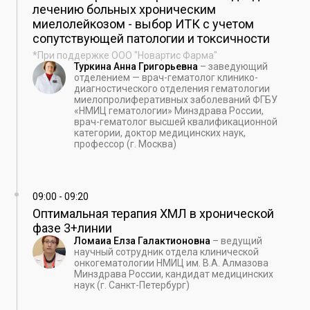
лечению больных хроническим
миелолейкозом - выбор ИТК с учетом
сопутствующей патологии и токсичности
*При поддержке ООО "Новартис Фарма"
Туркина Анна Григорьевна
–
заведующий
отделением — врач-гематолог клинико-
диагностического отделения гематологии
миелопролиферативных заболеваний ФГБУ
«НМИЦ гематологии» Минздрава России,
врач-гематолог высшей квалификационной
категории, доктор медицинских наук,
профессор (г. Москва)
09:00
-
09:20
Оптимальная терапия ХМЛ в хронической
фазе 3+линии
Ломаиа Елза Галактионовна
–
ведущий
научный сотрудник отдела клинической
онкогематологии НМИЦ им. В.А. Алмазова
Минздрава России, кандидат медицинских
наук (г. Санкт-Петербург)