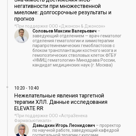
негативности при множественной
миеломе: долгосрочные результаты и
прогноз
*При поддержке ООО «Джонсон & Джонсон»
Соловьев Максим Валерьевич
–
заведующий отделением — врач-гематолог
отделения гематологии и химиотерапии
парапротеинемических гемобластозов с
блоком трансплантации костного мозга и
гемопоэтических стволовых клеток ФГБУ
«НМИЦ гематологии» Минздрава России,
кандидат медицинских наук (г. Москва)
10:20
-
10:40
Нежелательные явления таргетной
терапии ХЛЛ. Данные исследования
ELEVATE RR
*При поддержке ООО «АстраЗенека
Фармасьютикалз»
Давыдкин Игорь Леонидович
–
проректор
по научной работе, заведующий кафедрой
госпитальной терапии с курсами