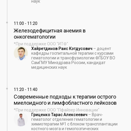
наук
11:00
-
11:20
Железодефицитная анемия в
онкогематологии
*При поддержке ООО "ИТФ"
Хайретдинов Раис Кэтдусович
–
доцент
кафедры госпитальной терапии с курсами
гематологии и трансфузиологии ФГБОУ ВО
СамГМУ Минздрава России, кандидат
медицинских наук
11:20
-
11:40
Современные подходы к терапии острого
миелоидного и лимфобластного лейкозов
*При поддержке ООО "Пфайзер Инновации"
Гриценко Тарас Алексеевич
–
Врач-
гематолог отделения гематологии и
химиотерапии №1 с блоком трансплантации
костного мозга и гемопоэтических