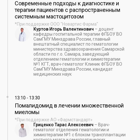
Современные подходы к диагностике и
терапии пациентов с распространенным
системным мастоцитозом
*При поддержке ООО "Новартис Фарма"
Куртов Игорь Валентинович
–
доцент
кафедры госпитальной терапии ФГБОУ ВО
СамГМУ Минздрава России, главный
внештатный специалист по гематологии
министерства здравоохранения Самарской
области по г.о. Самара, заведующий
отделением гематологии и химиотерапии
№1 КГТ, врач-гематолог Клиник ФГБОУ ВО
СамГМУ Минздрава России, кандидат
медицинских наук
13:10
-
13:30
Помалидомид в лечении множественной
миеломы
*При поддержке АО «Фармстандарт»
Гриценко Тарас Алексеевич
–
Врач-
гематолог отделения гематологии и
химиотерапии №1 с блоком трансплантации
костного мозга и гемопоэтических