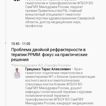
гематологии и трансфузиологии ФГБОУ ВО
СамГМУ Минздрава России, лауреат
премии Правительства РФ, главный
внештатный специалист гематолог
Министерства здравоохранения Самарской
области, доктор медицинских наук,
профессор
10:40
-
11:00
Проблема двойной рефрактерности в
терапии РРММ: фокус на практические
решения
*При поддержке АО «Санофи Россия»
Гриценко Тарас Алексеевич
–
Врач-
гематолог отделения гематологии и
химиотерапии №1 с блоком трансплантации
костного мозга и гемопоэтических
стволовых клеток Клиник ФГБОУ ВО
СамГМУ Минздрава России, доцент
кафедры госпитальной терапии с курсами
поликлинической терапии и
трансфузиологии ФГБОУ ВО СамГМУ
Минздрава России, кандидат медицинских