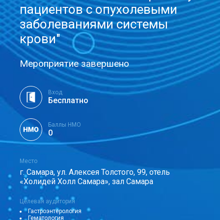
пациентов с опухолевыми
заболеваниями системы
крови"
Мероприятие завершено
Вход
Бесплатно
Баллы НМО
0
Место
г. Самара, ул. Алексея Толстого, 99, отель
«Холидей Холл Самара», зал Самара
Целевая аудитория
Гастроэнтерология
Гематология