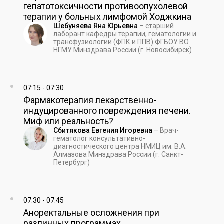
гепатотоксичности противоопухолевой
терапии у больных лимфомой Ходжкина
Шебуняева Яна Юрьевна
–
старший
лаборант кафедры терапии, гематологии и
трансфузиологии (ФПК и ППВ) ФГБОУ ВО
НГМУ Минздрава России (г. Новосибирск)
07:15
-
07:30
Фармакотерапия лекарственно-
индуцированного повреждения печени.
Миф или реальность?
Сбитякова Евгения Игоревна
–
Врач-
гематолог консультативно-
диагностического центра НМИЦ им. В.А.
Алмазова Минздрава России (г. Санкт-
Петербург)
07:30
-
07:45
Аноректальные осложнения при
различных программах