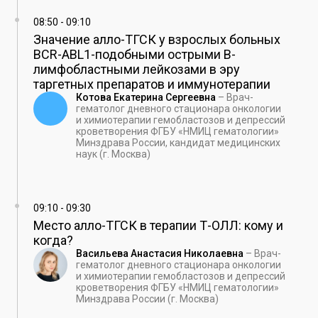
08:50
-
09:10
Значение алло-ТГСК у взрослых больных
BCR-ABL1-подобными острыми В-
лимфобластными лейкозами в эру
таргетных препаратов и иммунотерапии
Котова Екатерина Сергеевна
–
Врач-
гематолог дневного стационара онкологии
и химиотерапии гемобластозов и депрессий
кроветворения ФГБУ «НМИЦ гематологии»
Минздрава России, кандидат медицинских
наук (г. Москва)
09:10
-
09:30
Место алло-ТГСК в терапии Т-ОЛЛ: кому и
когда?
Васильева Анастасия Николаевна
–
Врач-
гематолог дневного стационара онкологии
и химиотерапии гемобластозов и депрессий
кроветворения ФГБУ «НМИЦ гематологии»
Минздрава России (г. Москва)