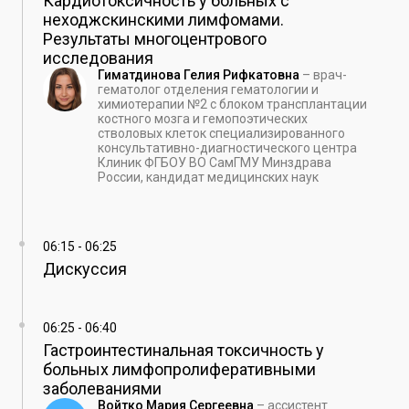
Кардиотоксичность у больных с
неходжскинскими лимфомами.
Результаты многоцентрового
исследования
Гиматдинова Гелия Рифкатовна
–
врач-
гематолог отделения гематологии и
химиотерапии №2 с блоком трансплантации
костного мозга и гемопоэтических
стволовых клеток специализированного
консультативно-диагностического центра
Клиник ФГБОУ ВО СамГМУ Минздрава
России, кандидат медицинских наук
06:15
-
06:25
Дискуссия
06:25
-
06:40
Гастроинтестинальная токсичность у
больных лимфопролиферативными
заболеваниями
Войтко Мария Сергеевна
–
ассистент