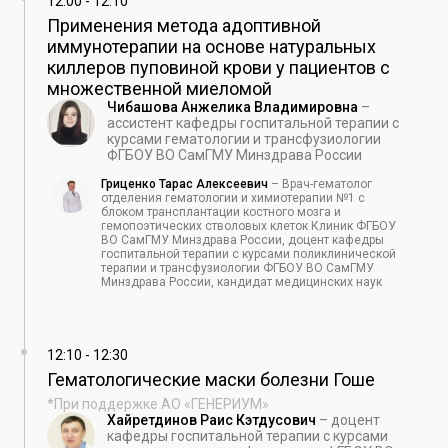
12:00
-
12:10
Применения метода адоптивной
иммунотерапии на основе натуральных
киллеров пуповиной крови у пациентов с
множественной миеломой
Чибашова Анжелика Владимировна
–
ассистент кафедры госпитальной терапии с
курсами гематологии и трансфузиологии
ФГБОУ ВО СамГМУ Минздрава России
Гриценко Тарас Алексеевич
–
Врач-гематолог
отделения гематологии и химиотерапии №1 с
блоком трансплантации костного мозга и
гемопоэтических стволовых клеток Клиник ФГБОУ
ВО СамГМУ Минздрава России, доцент кафедры
госпитальной терапии с курсами поликлинической
терапии и трансфузиологии ФГБОУ ВО СамГМУ
Минздрава России, кандидат медицинских наук
12:10
-
12:30
Гематологические маски болезни Гоше
*При поддержке АО «ГЕНЕРИУМ»
Хайретдинов Раис Кэтдусович
–
доцент
кафедры госпитальной терапии с курсами