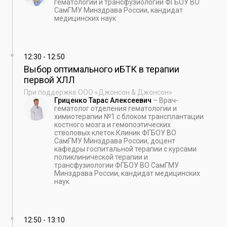
гематологии и трансфузиологии ФГБОУ ВО
СамГМУ Минздрава России, кандидат
медицинских наук
12:30
-
12:50
Выбор оптимального иБТК в терапии
первой ХЛЛ
При поддержке ООО «Джонсон & Джонсон»
Гриценко Тарас Алексеевич
–
Врач-
гематолог отделения гематологии и
химиотерапии №1 с блоком трансплантации
костного мозга и гемопоэтических
стволовых клеток Клиник ФГБОУ ВО
СамГМУ Минздрава России, доцент
кафедры госпитальной терапии с курсами
поликлинической терапии и
трансфузиологии ФГБОУ ВО СамГМУ
Минздрава России, кандидат медицинских
наук
12:50
-
13:10